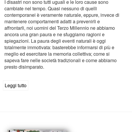
I disastri non sono tutti uguali e le loro cause sono
cambiate nel tempo. Quasi nessuno di quelli
contemporanei è veramente naturale, eppure, invece di
mantenere comportamenti adatti a prevenirli e
affrontarli, noi uomini del Terzo Millennio ne abbiamo
ancora una gran paura e ne sfuggiamo ragioni e
spiegazioni. La paura degli eventi naturali è oggi
totalmente immotivata: basterebbe informarsi di più e
meglio ed esercitare la memoria collettiva; come si
sapeva fare nelle società tradizionali e come abbiamo
presto disimparato.
Leggi tutto
su
Piccolo
manuale
di
educazione
ambientale