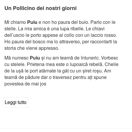
Un Pollicino dei nostri giorni
Mi chiamo
Puiu
e non ho paura del buio. Parlo con le
stelle. La mia amica è una lupa ribelle. Le chiavi
dell’uscio le porto appese al collo con un laccio rosso.
Ho paura del bosco ma lo attraverso, per raccontarti la
storia che viene appresso.
Mă numesc
Puiu
și nu am teamă de întuneric. Vorbesc
cu stelele. Prietena mea este o lupoaică rebelă. Cheile
de la ușă le port atârnate la gât cu un șiret roșu. Am
teamă de pădure dar o traversez pentru ați spune
povestea de mai jos
Leggi tutto
su
Storia
di
Puiu