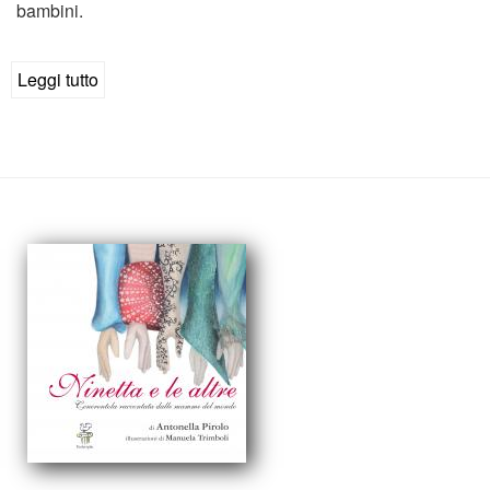
bambini.
Leggi tutto
su
Alicia
nel
belpaese