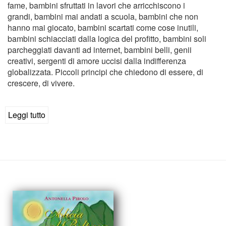
fame, bambini sfruttati in lavori che arricchiscono i
grandi, bambini mai andati a scuola, bambini che non
hanno mai giocato, bambini scartati come cose inutili,
bambini schiacciati dalla logica del profitto, bambini soli
parcheggiati davanti ad internet, bambini belli, genii
creativi, sergenti di amore uccisi dalla indifferenza
globalizzata. Piccoli principi che chiedono di essere, di
crescere, di vivere.
Leggi tutto
su
Le
stelle
sono
per
tutti