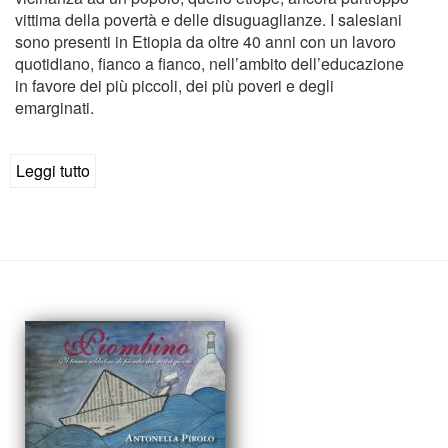
vittima della povertà e delle disuguaglianze. I salesiani
sono presenti in Etiopia da oltre 40 anni con un lavoro
quotidiano, fianco a fianco, nell’ambito dell’educazione
in favore dei più piccoli, dei più poveri e degli
emarginati.
Leggi tutto
su
Storia
di
Ashanafi