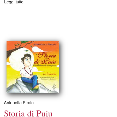
Leggi tutto
su
Neratè
e
i
sette
nani
blu
Antonella Pirolo
Storia di Puiu